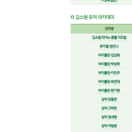
서양화입문 I
김소원 뮤직 아카데미
강좌명
김소원 피아노 콩쿨 지도법
뮤지컬-권안나
바이올린-김성희
바이올린-박성하
바이올린-이민주
바이올린-최연재
바이올린-한가현
성악-강동은
성악-고하은
성악-권세현
성악-야창완