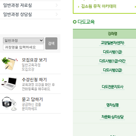
일반과정 자료실
김소원 뮤직 아카데미
일반과정 상담실
다도교육
강좌명
교양일본차(센차)
다도사범(1급)
다도사범(1급)-야간
다도사범(2급)
다도전문지도사
명차심평
차문화 심리상담