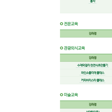
홍차
전문교육
강좌명
관광외식교육
강좌명
수제막걸리·천연식초만들기
와인소믈리에 클래스
커피바리스타 클래스
미술교육
강좌명