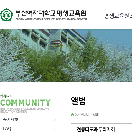
평생교육원 
앨범
커뮤니티
앨범
공지사항
FAQ
전통다도과 두리차회