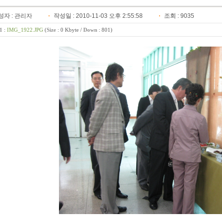
성자
:
관리자
작성일
: 2010-11-03 오후 2:55:58
조회
: 9035
e1
:
IMG_1922.JPG
(
Size
: 0 Kbyte /
Down
: 801)