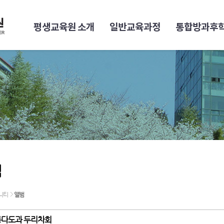
평생교육원 소개
일반교육과정
통합방과후
범
니티
앨범
다도과 두리차회