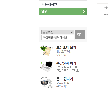
자유게시판
작
앨범
fil