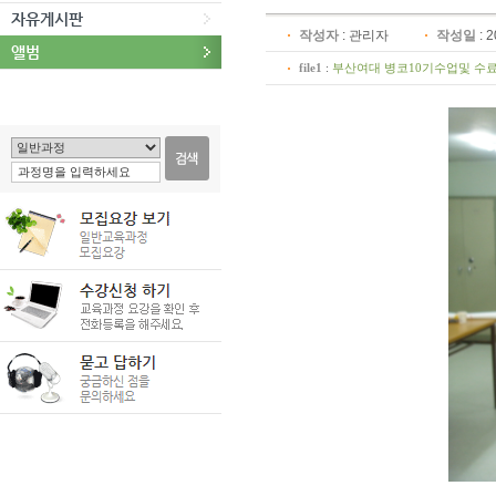
자유게시판
작성자
:
관리자
작성일
: 
앨범
file1
:
부산여대 병코10기수업및 수료모습 