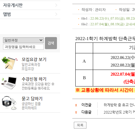
자유게시판
작성자
:
관리자
작성일
: 
앨범
file1
:
22.06.22(수)_07.01(금), 
file2
:
22.07.04(월)_08.19(금)
2022-1학기 하계방학 단축
기
2022.06.22(수
A
2022.08.22(월
2022.07.04(월
B
(단축
※ 교통상황에 따라서 시간이 
이전글
하계방학 중 휴교 안
다음글
2022학년도 2학기
목록