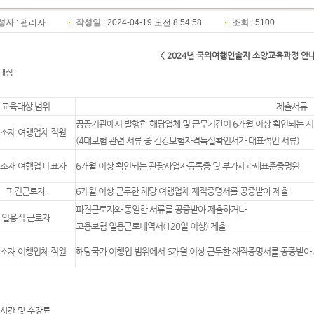
성자
:
관리자
작성일
: 2024-04-19 오전 8:54:58
조회
: 5100
< 2024년 국외여행인솔자 소양교육과정 안내
육대상
교육대상 범위
제출서류
공공기관에서 발행한 해당업체 및 근무기간이 6개월 이상 확인되는 
소재 여행업체 직원
(4대보험 관련 서류 중 건강보험자격득실확인서가 대표적인 서류)
소재 여행업 대표자
6개월 이상 확인되는 관광사업자등록증 및 부가세과세표준증명원
파견근로자
6개월 이상 근무한 해당 여행업체 재직증명서를 공증받아 제출
파견근로자와 동일한 서류를 공증받아 제출하거나
일용직 근로자
고용보험 일용근로내역서(120일 이상) 제출
소재 여행업체 직원
해당국가 여행업 범위에서 6개월 이상 근무한 재직증명서를 공증받아
육시간 및 수강료