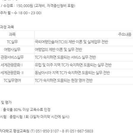
 / 수강료 : 150,000원 (교재비, 자격증신청비 포함)
3주차 월∼수 18:00∼23:00)
육과정 과목
과목
주요내용
TC실무
국외여행인솔자(TC)의 제반 이론 및 실제업무 전반
여행사실무
여행업의 제반 이론 및 실무 전반
관광서비스실무
TC가 숙지하면 도움되는 서비스 실무 전반
세계관광문화Ⅰ
유럽 및 미주 지역 TC가 숙지하면 도움되는 실무 전반
세계관광문화 Ⅱ
동남아시아 지역 TC가 숙지하면 도움되는 실무 전반
TC실무영어
TC가 숙지하면 도움되는 현장 영어 전반
석 및 평가
석 : 출석율 80% 이상 교육수료 인정
가시험 : 종합시험 1회 (3일차 마지막 시간에 실시)
학교 평생교육원 (T) 051-850-3107∼8 (F) 051-867-5803