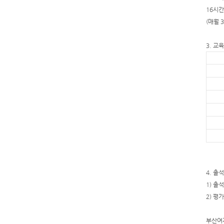
16시간
(매월 
3. 교
4. 출
1) 출
2) 평
부산여자대