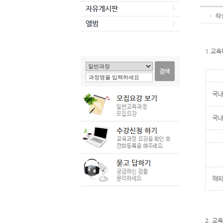
자유게시판
작
앨범
1.교
국내
국내
해외
2. 교