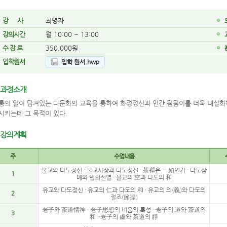
강 사
최명자
강의시간
월 10:00 ~ 13:00
수 강 료
350,000원
입학원서
입학 원서.hwp
과정소개
통의 얼이 담겨있는 다문화의 교육을 통하여 화정정신과 인간 됨됨이를 더욱 내실화
시키는데 그 목적이 있다.
강의계획
주
수업내용
불교와 다도정신 · 불교사상과 다도정신 · 茶禪은 一如인가 · 다도삼
1
매와 법희선열 · 불교의 空과 다도의 和
유교와 다도정신 · 유교의 仁과 다도의 和 · 유교의 의(義)와 다도의
2
절조(節操)
老子와 茶道情神 · 老子思想의 비움의 특성 ··老子의 道와 茶道의
3
和 ··老子의 虛와 茶道의 靜