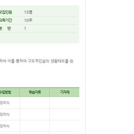
모집인원
15명
교육기간
10주
분 반
1
하여 이를 통하여 구도적인삶의 생활태도를 승
수업방법
학습자료
기자재
강의식
강의식
강의식