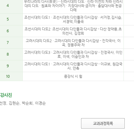
우리나라의 다사(茶史) - 신라시대의 다도 · 신라 이전의 차와 신라시
4
대의 다도 · 원효와 차이야기 · 지장대사와 금지차 · 충담대사와 헌공
다례
조선시대의 다도1 · 조선시대의 다인들과 다시감상 · 서거정,김시습,
5
서경덕,이율곡
조선시대의 다도2 ·조선시대의 다인들과 다시감상 - 다산 정약용,초
6
의선사, 김정희
고려시대의 다도2 · 고려시대의 다인들과 다시감상 - 진각국사, 이
7
곡, 정몽주와 차
고려시대의 다도3 · 고려시대의 다인들과 다시감상 - 진정국사, 이인
8
로, 이색, 이숭인과 차
고려시대의 다도1 · 고려시대의 다인들과 다시감상 - 이규보, 원감국
9
사, 안축
10
종강식 시 험
강사진
선정, 김현순, 박순희, 이경순
교과과정목록